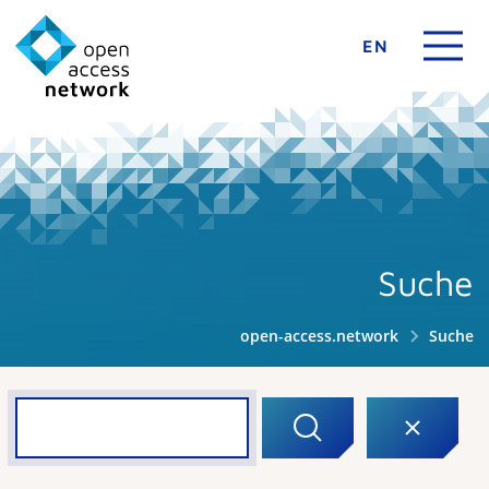
EN
Suche
open-access.network
Suche