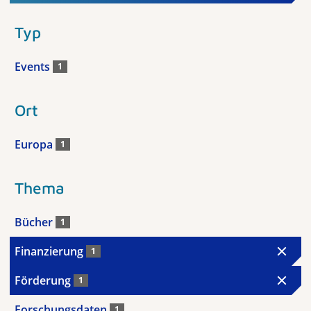
Typ
Events
1
Ort
Europa
1
Thema
Bücher
1
Finanzierung
1
Förderung
1
Forschungsdaten
1