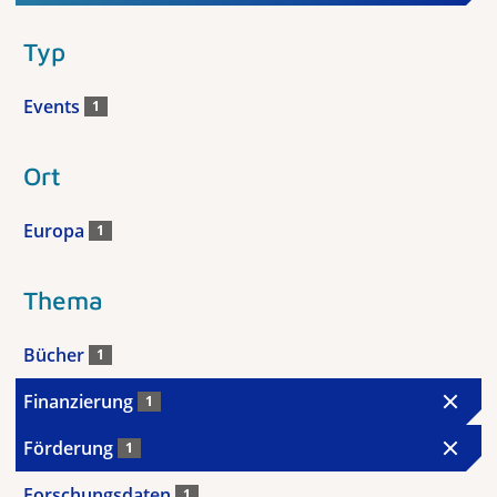
Typ
Events
1
Ort
Europa
1
Thema
Bücher
1
Finanzierung
1
Förderung
1
Forschungsdaten
1