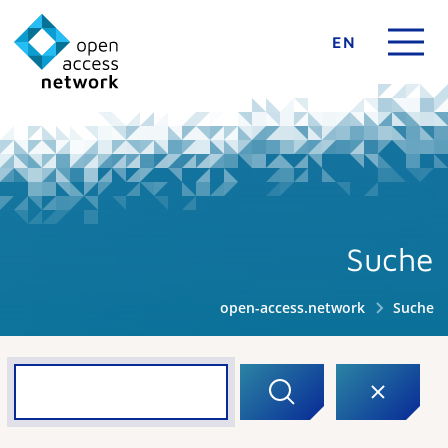
EN
Suche
open-access.network
Suche