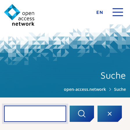
EN
Suche
open-access.network
Suche