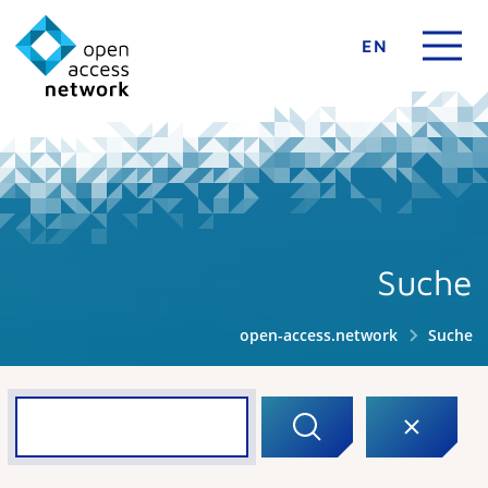
EN
Suche
open-access.network
Suche