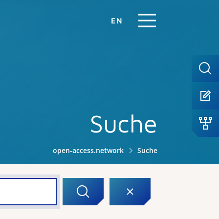
EN
Suche
open-access.network
Suche