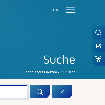
EN
Suche
open-access.network
Suche