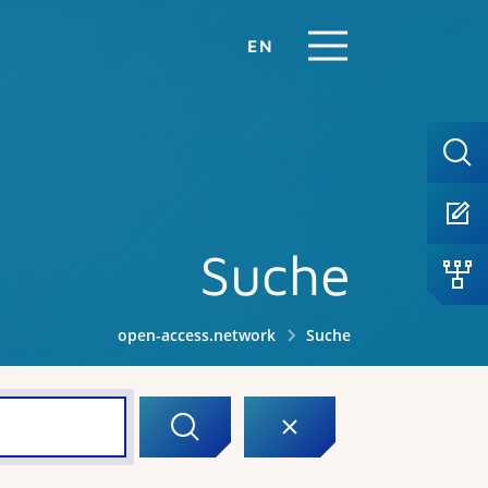
EN
Suche
open-access.network
Suche