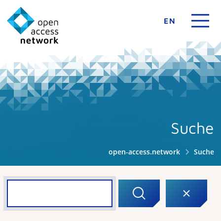
EN
Suche
open-access.network
Suche