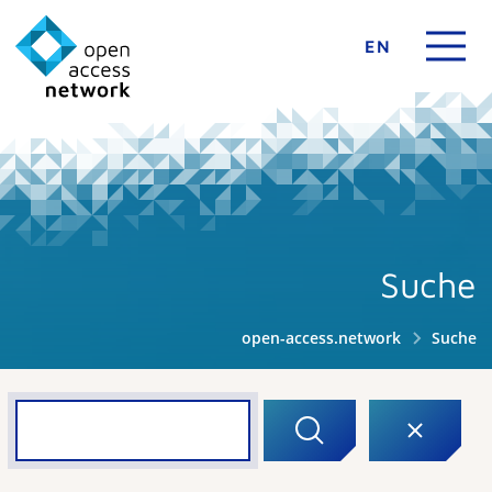
EN
Suche
open-access.network
Suche