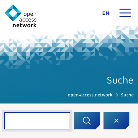
EN
Suche
open-access.network
Suche