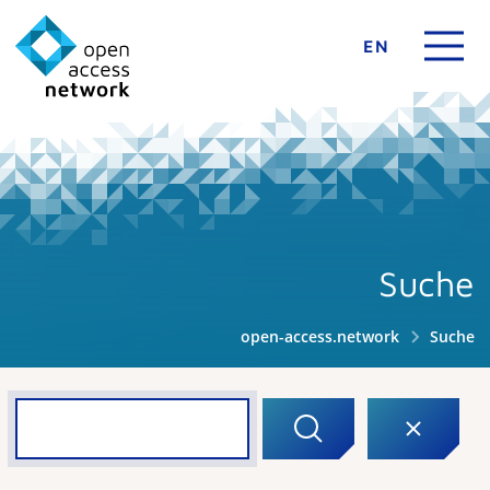
EN
Suche
open-access.network
Suche