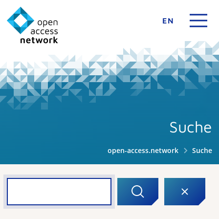
EN
Suche
open-access.network
Suche