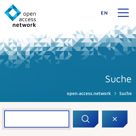
EN
Suche
open-access.network
Suche