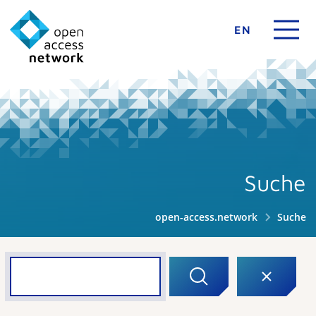
EN
Suche
open-access.network
Suche