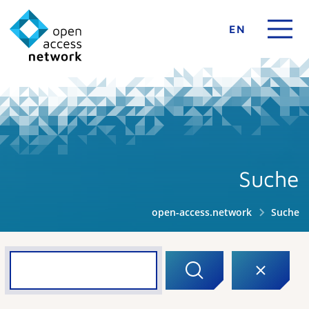
EN
Suche
open-access.network
Suche