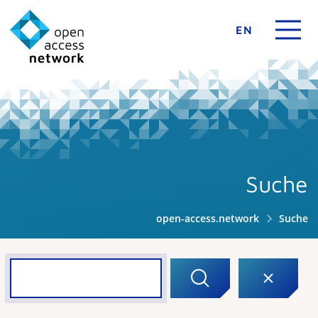
EN
Suche
open-access.network
Suche