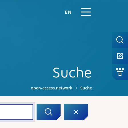
EN
Suche
open-access.network
Suche