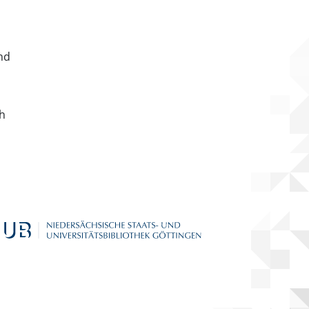
nd
ch