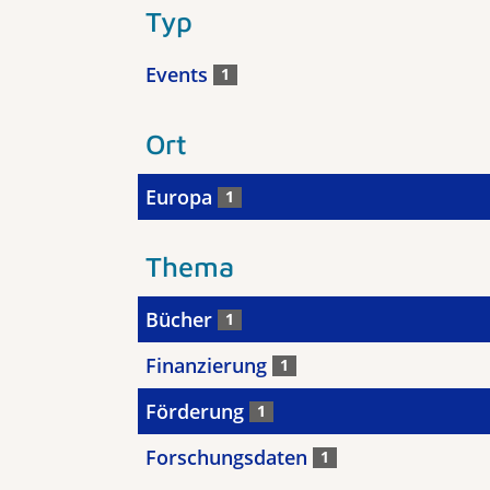
Typ
Events
1
Ort
Europa
1
Thema
Bücher
1
Finanzierung
1
Förderung
1
Forschungsdaten
1