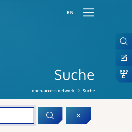
EN
Suche
open-access.network
Suche