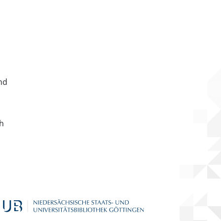
nd
ch