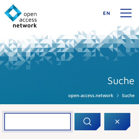
EN
Suche
open-access.network
Suche