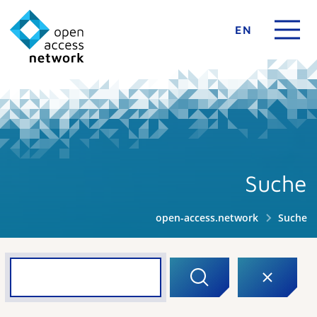
EN
Suche
open-access.network
Suche