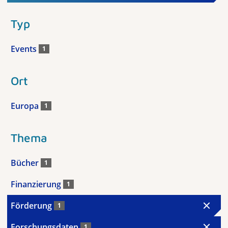
Typ
Events
1
Ort
Europa
1
Thema
Bücher
1
Finanzierung
1
Förderung
1
Forschungsdaten
1