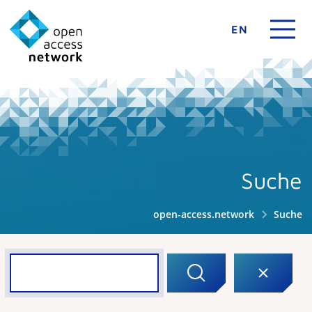
EN
Suche
open-access.network
Suche