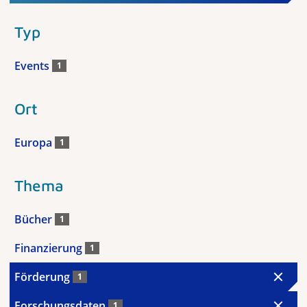
Typ
Events
1
Ort
Europa
1
Thema
Bücher
1
Finanzierung
1
Förderung
1
Forschungsdaten
1