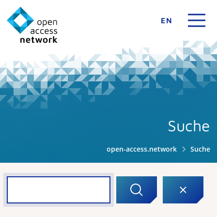
EN
Suche
open-access.network
Suche