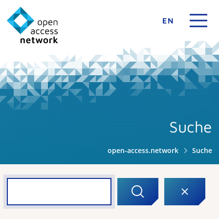
EN
Suche
open-access.network
Suche