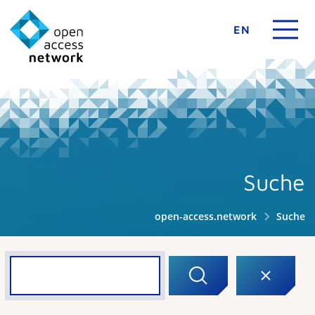
EN
Suche
open-access.network
Suche