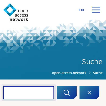
EN
Suche
open-access.network
Suche