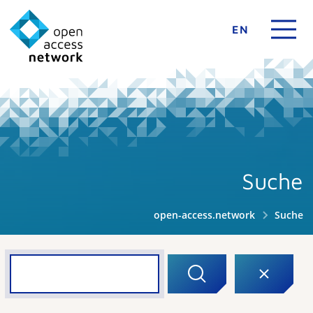
EN
Suche
open-access.network
Suche