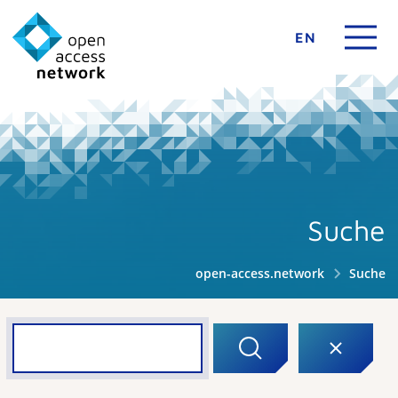
EN
Suche
open-access.network
Suche