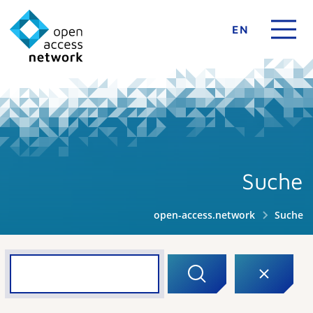
EN
Suche
open-access.network
Suche