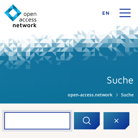
EN
Suche
open-access.network
Suche