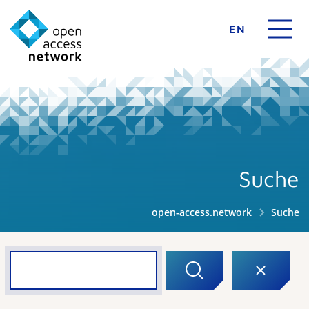
EN
Suche
open-access.network
Suche