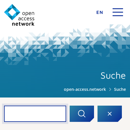
EN
Suche
open-access.network
Suche