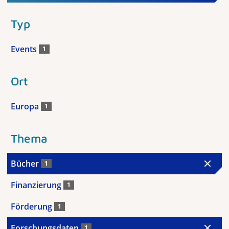
Typ
Events
1
Ort
Europa
1
Thema
Bücher
1
Finanzierung
1
Förderung
1
Forschungsdaten
1