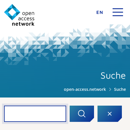
EN
Suche
open-access.network
Suche