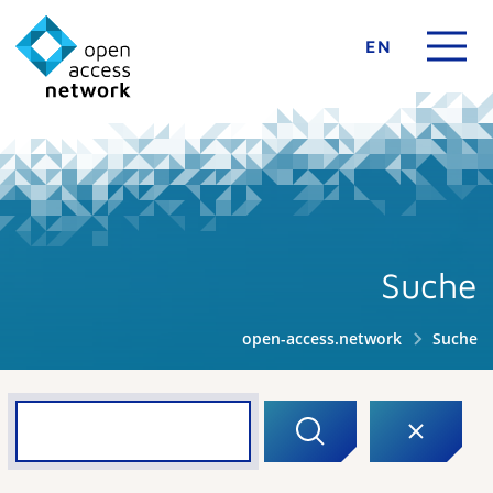
EN
Suche
open-access.network
Suche