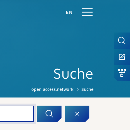
EN
Suche
open-access.network
Suche