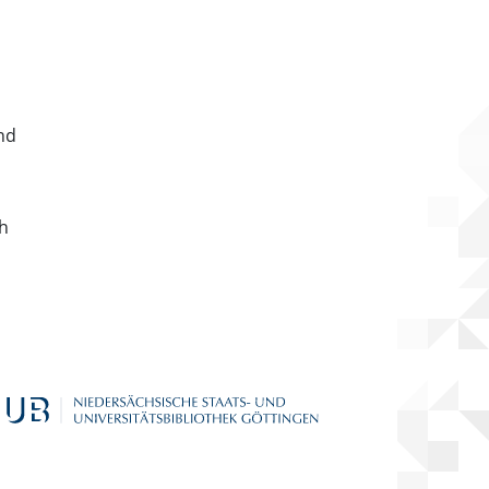
nd
ch