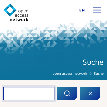
EN
Suche
open-access.network
Suche