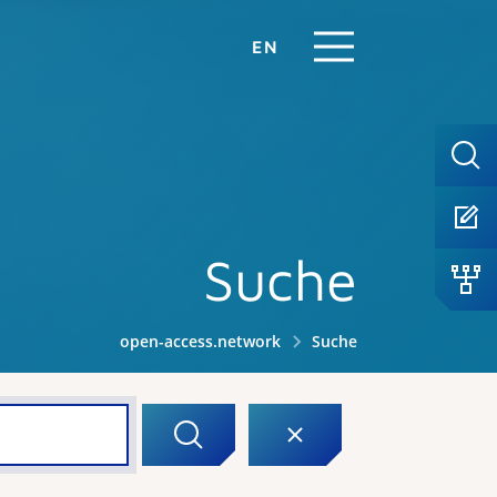
EN
Suche
open-access.network
Suche