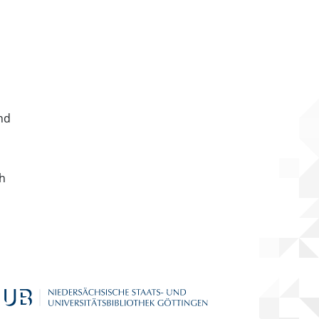
nd
ch