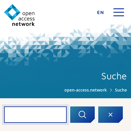
EN
Suche
open-access.network
Suche