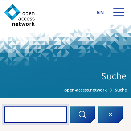
EN
Suche
open-access.network
Suche