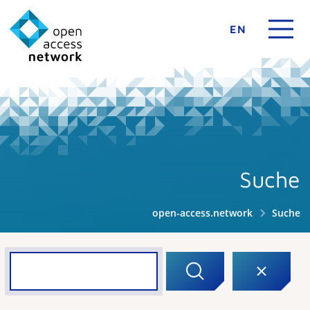
EN
Suche
open-access.network
Suche