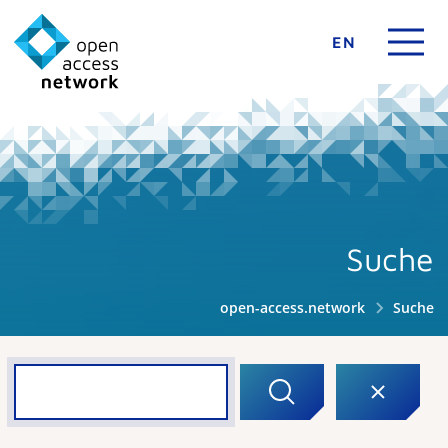
EN
Suche
open-access.network
Suche