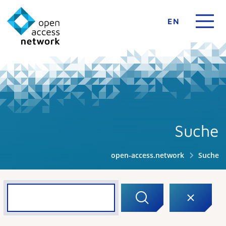
EN
Suche
open-access.network
Suche