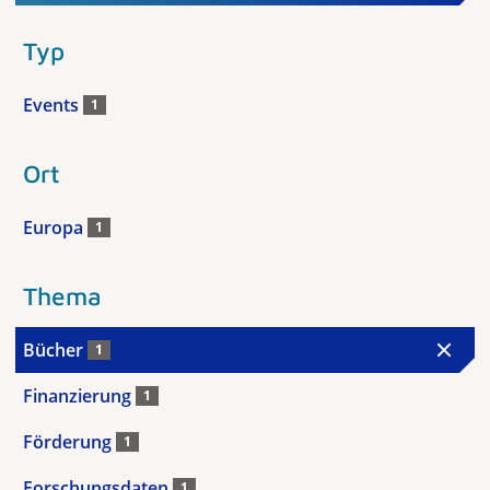
Typ
Events
1
Ort
Europa
1
Thema
Bücher
1
Finanzierung
1
Förderung
1
Forschungsdaten
1