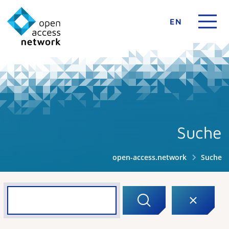
EN
Suche
open-access.network
Suche