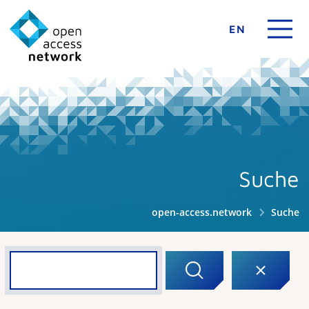
EN
Suche
open-access.network
Suche