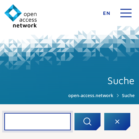
EN
Suche
open-access.network
Suche