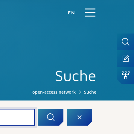
EN
Suche
open-access.network
Suche