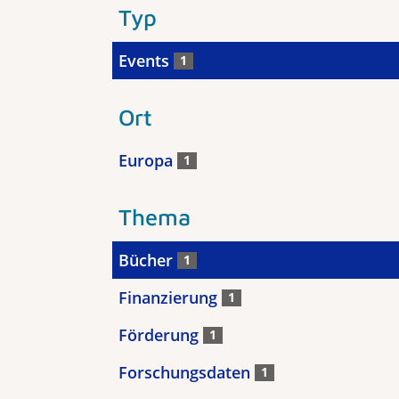
Typ
Events
1
Ort
Europa
1
Thema
Bücher
1
Finanzierung
1
Förderung
1
Forschungsdaten
1