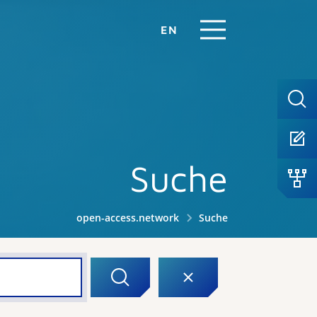
EN
Suche
open-access.network
Suche