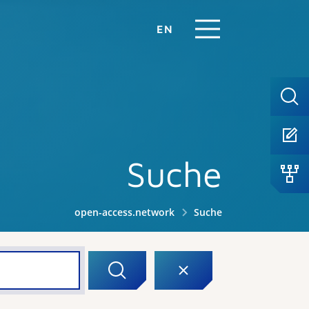
EN
Suche
open-access.network
Suche