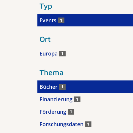
Typ
Events
1
Ort
Europa
1
Thema
Bücher
1
Finanzierung
1
Förderung
1
Forschungsdaten
1