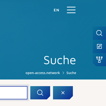
EN
Suche
open-access.network
Suche