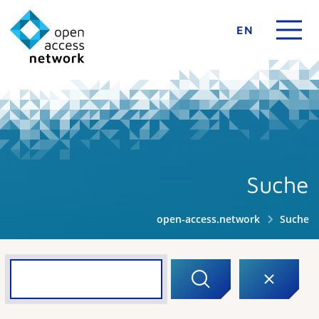
EN
Suche
open-access.network
Suche