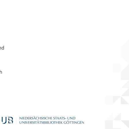
nd
ch