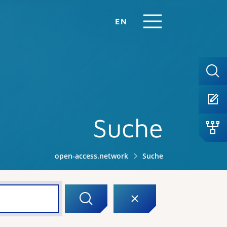
EN
Suche
open-access.network
Suche